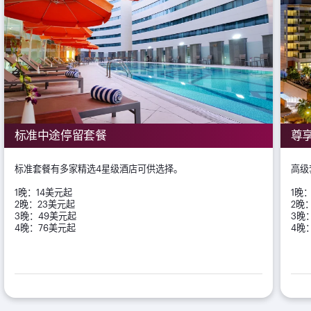
标准中途停留套餐
尊
标准套餐有多家精选4星级酒店可供选择。
高级
1晚：14美元起
1晚
2晚：23美元起
2晚
3晚：49美元起
3晚
4晚：76美元起
4晚