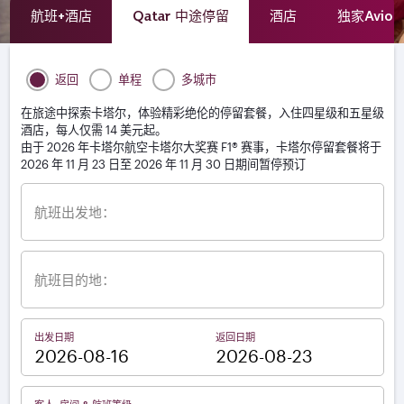
航班+酒店
Qatar 中途停留
酒店
独家Avio
返回
单程
多城市
在旅途中探索卡塔尔，体验精彩绝伦的停留套餐，入住四星级和五星级
酒店，每人仅需 14 美元起。
由于 2026 年卡塔尔航空卡塔尔大奖赛 F1® 赛事，卡塔尔停留套餐将于
2026 年 11 月 23 日至 2026 年 11 月 30 日期间暂停预订
航班出发地：
航班目的地：
出发日期
返回日期
–