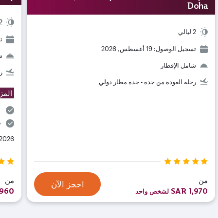
Doha
2 ليا
2 ليالي
تس
تسجيل الوصول: 19 أغسطس, 2026
ش
شامل الإفطار
ر
رحلة العودة من جدة - جده مطار دولي
المز
n
e
 2026
من
من
احجز الآن
,960
SAR 1,970
لشخص واحد