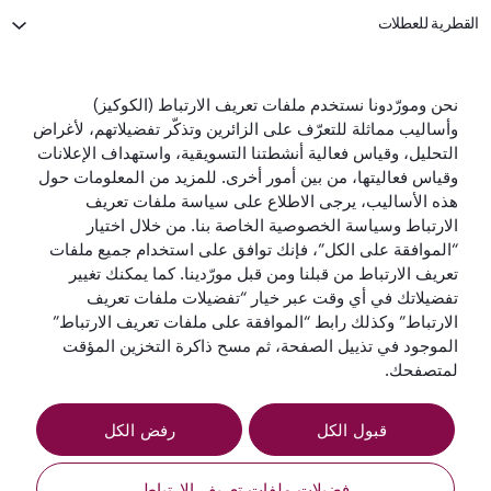
القطرية للعطلات
الخطوط الجوية القطرية
نحن ومورّدونا نستخدم ملفات تعريف الارتباط (الكوكيز)
وأساليب مماثلة للتعرّف على الزائرين وتذكّر تفضيلاتهم، لأغراض
تواصل معنا
التحليل، وقياس فعالية أنشطتنا التسويقية، واستهداف الإعلانات
وقياس فعاليتها، من بين أمور أخرى. للمزيد من المعلومات حول
هذه الأساليب، يرجى الاطلاع على سياسة ملفات تعريف
الارتباط وسياسة الخصوصية الخاصة بنا. من خلال اختيار
“الموافقة على الكل”، فإنك توافق على استخدام جميع ملفات
تعريف الارتباط من قبلنا ومن قبل مورّدينا. كما يمكنك تغيير
تفضيلاتك في أي وقت عبر خيار “تفضيلات ملفات تعريف
أفضل شركة طيران
أفضل درجة رجال
أفضل صالة لدرجة
أفضل شركة طيران
في العالم
أعمال في العالم
رجال الأعمال في
في الشرق الأوسط
الارتباط” وكذلك رابط “الموافقة على ملفات تعريف الارتباط”
العالم
الموجود في تذييل الصفحة، ثم مسح ذاكرة التخزين المؤقت
لمتصفحك.
قبول الكل
رفض الكل
الشروط
سياسة ملفات تعريف
إشعار
والأحكام
الارتباط
الخصوصية
فضيلات ملفات تعريف الارتباط