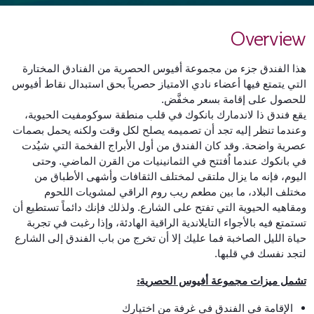
Overview
هذا الفندق جزء من مجموعة أفيوس الحصرية من الفنادق المختارة
التي يتمتع فيها أعضاء نادي الامتياز حصرياً بحق استبدال نقاط أفيوس
للحصول على إقامة بسعر مخفَّض.
يقع فندق ذا لاندمارك بانكوك في قلب منطقة سوكومفيت الحيوية،
وعندما تنظر إليه تجد أن تصميمه يصلح لكل وقت ولكنه يحمل بصمات
عصرية واضحة. وقد كان الفندق من أول الأبراج الفخمة التي شيُدت
في بانكوك عندما اُفتتح في الثمانينيات من القرن الماضي. وحتى
اليوم، فإنه ما يزال ملتقى لمختلف الثقافات وأشهى الأطباق من
مختلف البلاد، ما بين مطعم ريب روم الراقي لمشويات اللحوم
ومقاهيه الحيوية التي تفتح على الشارع. ولذلك فإنك دائماً تستطيع أن
تستمتع فيه بالأجواء التايلاندية الراقية الهادئة، وإذا رغبت في تجربة
حياة الليل الصاخبة فما عليك إلا أن تخرج من باب الفندق إلى الشارع
لتجد نفسك في قلبها.
تشمل ميزات مجموعة أفيوس الحصرية:
الإقامة في الفندق في غرفة من اختيارك