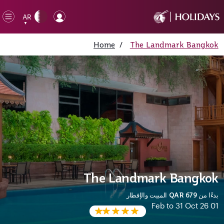
AR
en
▼
ile
Home
/
The Landmark Bangkok
The Landmark Bangkok
بدءًا من
QAR 679
المبيت والإفطار
01 Feb to 31 Oct 26