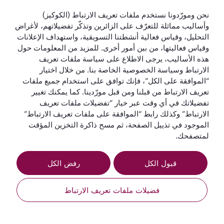
نحن ومورّدونا نستخدم ملفات تعريف الارتباط (الكوكيز)
وأساليب مماثلة للتعرّف على الزائرين وتذكّر تفضيلاتهم، لأغراض
التحليل، وقياس فعالية أنشطتنا التسويقية، واستهداف الإعلانات
وقياس فعاليتها، من بين أمور أخرى. للمزيد من المعلومات حول
هذه الأساليب، يرجى الاطلاع على سياسة ملفات تعريف
الارتباط وسياسة الخصوصية الخاصة بنا. من خلال اختيار
“الموافقة على الكل”، فإنك توافق على استخدام جميع ملفات
تعريف الارتباط من قبلنا ومن قبل مورّدينا. كما يمكنك تغيير
القطرية للعطلات
تفضيلاتك في أي وقت عبر خيار “تفضيلات ملفات تعريف
الارتباط” وكذلك رابط “الموافقة على ملفات تعريف الارتباط”
الخطوط الجوية القطرية
الموجود في تذييل الصفحة، ثم مسح ذاكرة التخزين المؤقت
لمتصفحك.
لنبقَ على تواصل
قبول الكل
رفض الكل
فضيلات ملفات تعريف الارتباط
الحجز عبر الإنترنت
أفضل شركة طيران
أفضل درجة رجال
أفضل صالة لدرجة
أفضل شركة طيران