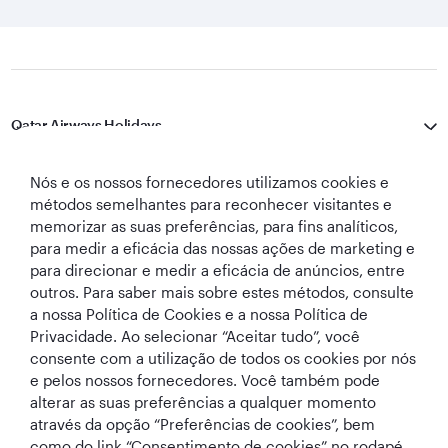
Qatar Airways Holidays
Qatar Airways
Nós e os nossos fornecedores utilizamos cookies e
métodos semelhantes para reconhecer visitantes e
Vamos manter contato
memorizar as suas preferências, para fins analíticos,
para medir a eficácia das nossas ações de marketing e
para direcionar e medir a eficácia de anúncios, entre
outros. Para saber mais sobre estes métodos, consulte
a nossa Política de Cookies e a nossa Política de
Privacidade. Ao selecionar “Aceitar tudo”, você
consente com a utilização de todos os cookies por nós
e pelos nossos fornecedores. Você também pode
World's Best
Melhor Classe
Melhor Lounge
A Melhor
alterar as suas preferências a qualquer momento
Airline
Executiva do
de Classe
Companhia Aérea
Mundo
Executiva do
no Oriente Médio
através da opção “Preferências de cookies”, bem
Mundo
como do link “Consentimento de cookies” no rodapé,