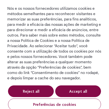
Qatar Airways
Nós e os nossos fornecedores utilizamos cookies e
métodos semelhantes para reconhecer visitantes e
Vamos manter contato
memorizar as suas preferências, para fins analíticos,
para medir a eficácia das nossas ações de marketing e
para direcionar e medir a eficácia de anúncios, entre
outros. Para saber mais sobre estes métodos, consulte
a nossa Política de Cookies e a nossa Política de
Privacidade. Ao selecionar “Aceitar tudo”, você
consente com a utilização de todos os cookies por nós
e pelos nossos fornecedores. Você também pode
World's Best
Melhor Classe
Melhor Lounge
A Melhor
alterar as suas preferências a qualquer momento
Airline
Executiva do
de Classe
Companhia Aérea
Mundo
Executiva do
no Oriente Médio
através da opção “Preferências de cookies”, bem
Mundo
como do link “Consentimento de cookies” no rodapé,
e depois limpar a cache do seu navegador.
Reject all
Accept all
Termos e
Política de
Aviso de
Condições
cookies
Privacidade
Preferências de cookies