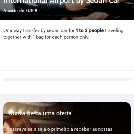
International Airport by Sedan Car
A partir de
EUR 9
One way transfer by sedan car for
1 to 3 people
traveling
together with 1 bag for each person only.
Nunca perca uma oferta
Inscreva-se e seja o primeiro a receber as nossas