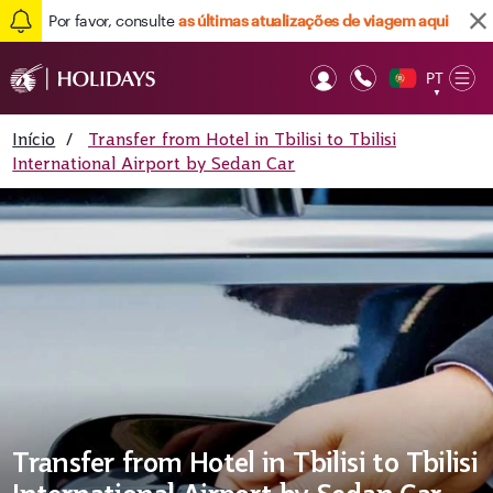
Por favor, consulte
as últimas atualizações de viagem aqui
PT
Op
▼
Mob
Início
/
Transfer from Hotel in Tbilisi to Tbilisi
International Airport by Sedan Car
Transfer from Hotel in Tbilisi to Tbilisi