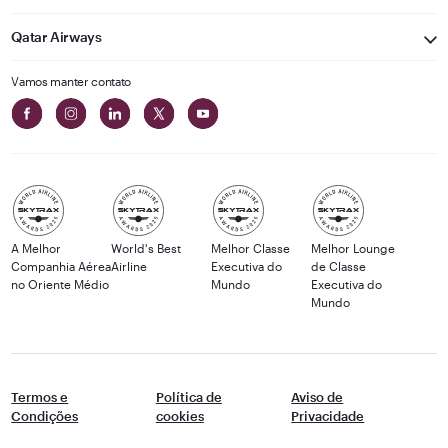
Qatar Airways
Vamos manter contato
A Melhor
World's Best
Melhor Classe
Melhor Lounge
Companhia Aérea
Airline
Executiva do
de Classe
no Oriente Médio
Mundo
Executiva do
Mundo
Termos e
Política de
Aviso de
Condições
cookies
Privacidade