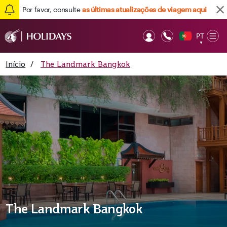
Por favor, consulte
as últimas atualizações de viagem aqui
PT
Op
▼
Mob
Início
/
The Landmark Bangkok
The Landmark Bangkok