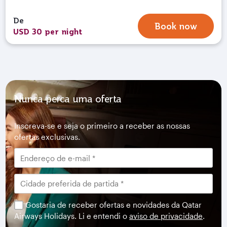
De
Book now
USD 30 per night
Nunca perca uma oferta
Inscreva-se e seja o primeiro a receber as nossas
ofertas exclusivas.
Gostaria de receber ofertas e novidades da Qatar
Airways Holidays. Li e entendi o
aviso de privacidade
.