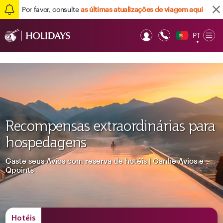
Por favor, consulte
as últimas atualizações de viagem aqui
PT
Op
▼
Mob
Recompensas extraordinárias para
hospedagens
Gaste seus Avios com reserva de hotéis | Ganhe Avios e
Qpoints
Hotéis