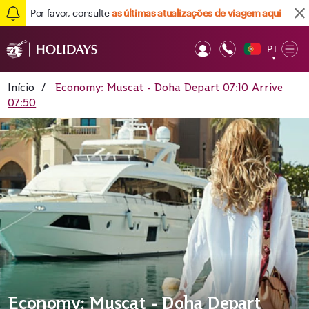
Por favor, consulte
as últimas atualizações de viagem aqui
PT
Op
▼
Mob
Início
/
Economy: Muscat - Doha Depart 07:10 Arrive
07:50
Economy: Muscat - Doha Depart