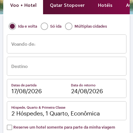
Voo + Hotel
Qatar Stopover
Hotéis
Avi
Ida e volta
Só ida
Múltiplas cidades
Voando de:
Destino
Datas de partida
Data do retorno
–
Hóspede, Quarto & Primeira Classe
2 Hóspedes, 1 Quarto, Econômica
Reserve um hotel somente para parte da minha viagem