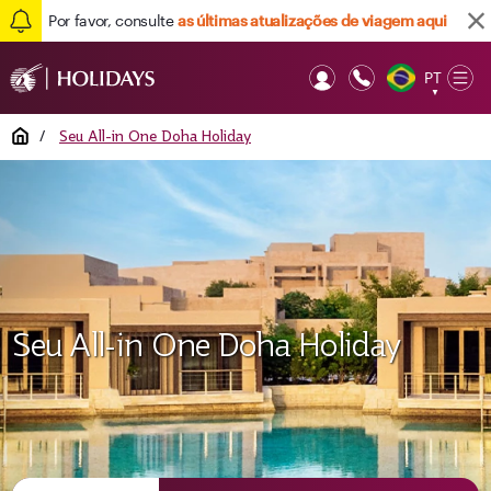
Por favor, consulte
as últimas atualizações de viagem aqui
PT
Op
▼
Mob
Home
/
Seu All-in One Doha Holiday
Seu All-in One Doha Holiday