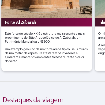
Forte Al Zubarah
Inl
Este forte do século XX é a estrutura mais recente e mais
O In
proeminente do Sítio Arqueológico de Al Zubarah, um
arei
Patrimônio Mundial da UNESCO.
A re
Um exemplo genuíno de um forte árabe típico, seus muros
vege
de um metro de espessura afastaram os invasores e
dugo
ajudaram a manter os ambientes frescos durante o calor
do verão.
Destaques da viagem