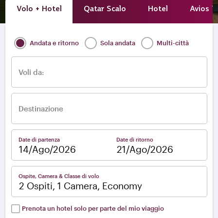
Volo + Hotel
Qatar Scalo
Hotel
Avios E
Andata e ritorno
Sola andata
Multi-città
Voli da:
Destinazione
Date di partenza
Date di ritorno
–
Ospite, Camera & Classe di volo
2 Ospiti, 1 Camera, Economy
Prenota un hotel solo per parte del mio viaggio