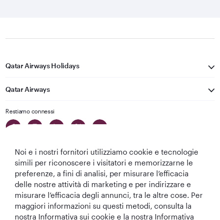
Qatar Airways Holidays
Qatar Airways
Restiamo connessi
Noi e i nostri fornitori utilizziamo cookie e tecnologie
simili per riconoscere i visitatori e memorizzarne le
preferenze, a fini di analisi, per misurare l’efficacia
delle nostre attività di marketing e per indirizzare e
Migliore
Migliore
Migliore Business
Migliore Lounge
misurare l’efficacia degli annunci, tra le altre cose. Per
Compagnia aerea
Compagnia
Class del Mondo
di Business Class
maggiori informazioni su questi metodi, consulta la
del Medio
Aerea del Mondo
del Mondo
nostra Informativa sui cookie e la nostra Informativa
Oriente