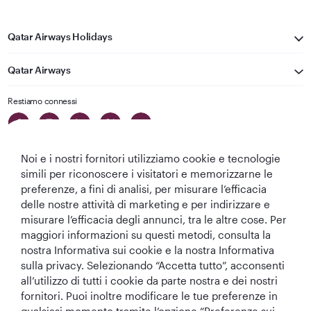
Qatar Airways Holidays
Qatar Airways
Restiamo connessi
Noi e i nostri fornitori utilizziamo cookie e tecnologie
simili per riconoscere i visitatori e memorizzarne le
preferenze, a fini di analisi, per misurare l’efficacia
delle nostre attività di marketing e per indirizzare e
Migliore
Migliore
Migliore Business
Migliore Lounge
misurare l’efficacia degli annunci, tra le altre cose. Per
Compagnia aerea
Compagnia
Class del Mondo
di Business Class
maggiori informazioni su questi metodi, consulta la
del Medio
Aerea del Mondo
del Mondo
nostra Informativa sui cookie e la nostra Informativa
Oriente
sulla privacy. Selezionando “Accetta tutto”, acconsenti
all’utilizzo di tutti i cookie da parte nostra e dei nostri
fornitori. Puoi inoltre modificare le tue preferenze in