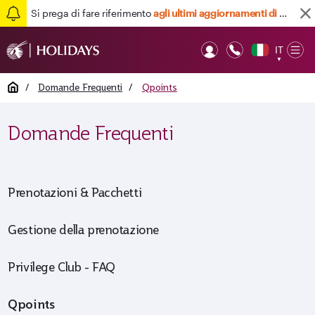
Si prega di fare riferimento
agli ultimi aggiornamenti di viaggio qui
Torna su
IT
Op
▼
Mob
Home
/
Domande Frequenti
/
Qpoints
Domande Frequenti
Prenotazioni & Pacchetti
Gestione della prenotazione
Privilege Club - FAQ
Qpoints