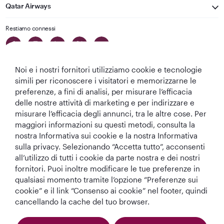
Qatar Airways
Restiamo connessi
Noi e i nostri fornitori utilizziamo cookie e tecnologie
simili per riconoscere i visitatori e memorizzarne le
preferenze, a fini di analisi, per misurare l’efficacia
delle nostre attività di marketing e per indirizzare e
Migliore
Migliore
Migliore Business
Migliore Lounge
misurare l’efficacia degli annunci, tra le altre cose. Per
Compagnia aerea
Compagnia
Class del Mondo
di Business Class
maggiori informazioni su questi metodi, consulta la
del Medio
Aerea del Mondo
del Mondo
nostra Informativa sui cookie e la nostra Informativa
Oriente
sulla privacy. Selezionando “Accetta tutto”, acconsenti
all’utilizzo di tutti i cookie da parte nostra e dei nostri
fornitori. Puoi inoltre modificare le tue preferenze in
qualsiasi momento tramite l’opzione “Preferenze sui
T&C
Informativa sui cookie
Informativa sulla privacy
cookie” e il link “Consenso ai cookie” nel footer, quindi
cancellando la cache del tuo browser.
Qatar Airways Holidays (Italian). Tutti i diritti riservati.