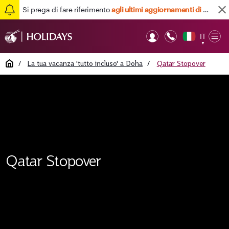
Si prega di fare riferimento
agli ultimi aggiornamenti di viaggio qui
IT
Op
▼
Mob
Home
/
La tua vacanza 'tutto incluso' a Doha
/
Qatar Stopover
Qatar Stopover