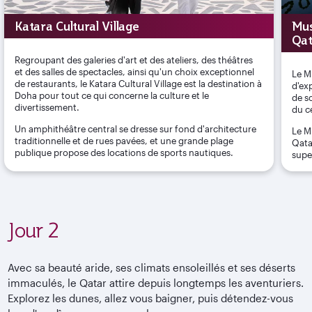
Katara Cultural Village
Mus
Qat
Regroupant des galeries d'art et des ateliers, des théâtres
et des salles de spectacles, ainsi qu'un choix exceptionnel
Le M
de restaurants, le Katara Cultural Village est la destination à
d'ex
Doha pour tout ce qui concerne la culture et le
de s
divertissement.
du c
Un amphithéâtre central se dresse sur fond d'architecture
Le M
traditionnelle et de rues pavées, et une grande plage
Qatar
publique propose des locations de sports nautiques.
supe
Jour 2
Avec sa beauté aride, ses climats ensoleillés et ses déserts
immaculés, le Qatar attire depuis longtemps les aventuriers.
Explorez les dunes, allez vous baigner, puis détendez-vous