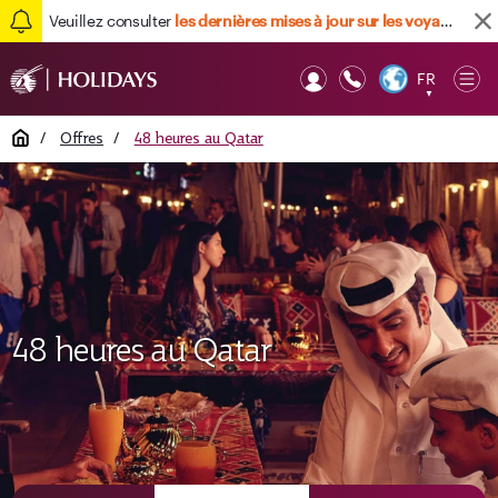
Veuillez consulter
les dernières mises à jour sur les voyages ici
FR
Op
▼
Mob
Home
/
Offres
/
48 heures au Qatar
48 heures au Qatar