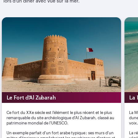
lors d'un dîner avec vue sur la mer.
Le Fort d'Al Zubarah
La 
Ce fort du XXe siècle est l'élément le plus récent et le plus
La M
remarquable du site archéologique d'Al Zubarah, classé au
dune
patrimoine mondial de l'UNESCO.
voix.
Un exemple parfait d'un fort arabe typique ; ses murs d'un
La ré
mètre d'épaisseur empêchaient les envahisseurs d'entrer et
végé