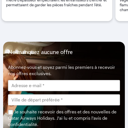
permettaient de garder les pièces fraîches pendant l'été.
flam
cham
Ne manquez aucune offre
Abonnez-vous et soyez parmi les premiers à recevoir
nos offres exclusives.
Je souhaite recevoir des offres et des nouvelles de
Qatar Airways Holidays. J'ai lu et compris l'avis de
confidentialité.