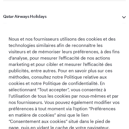
Qatar Airways Holidays
Qatar Airways
Nous et nos fournisseurs utilisons des cookies et des
Restons Connectés
technologies similaires afin de reconnaître les
visiteurs et de mémoriser leurs préférences, à des fins
d’analyse, pour mesurer l’efficacité de nos actions
marketing et pour cibler et mesurer l’efficacité des
publicités, entre autres. Pour en savoir plus sur ces
méthodes, consultez notre Politique relative aux
cookies et notre Politique de confidentialité. En
sélectionnant “Tout accepter”, vous consentez à
Meilleure
Meilleure Classe
Meilleur Salon de
Meilleure
l’utilisation de tous les cookies par nous‑mêmes et par
Compagnie
Affaires au
Classe Affaires au
Compagnie
Aérienne au
monde
monde
Aérienne du
nos fournisseurs. Vous pouvez également modifier vos
Monde
Moyen-Orient
préférences à tout moment via l’option “Préférences
en matière de cookies” ainsi que le lien
“Consentement aux cookies” situé dans le pied de
page, puis en vidant le cache de votre navigateur.