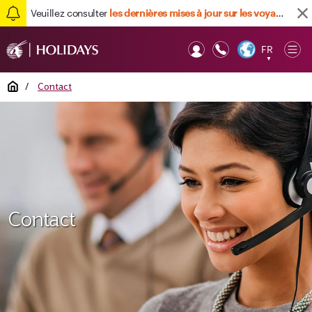
Veuillez consulter
les dernières mises à jour sur les voyages ici
FR
Op
▼
Mob
Home
/
Contact
Contact