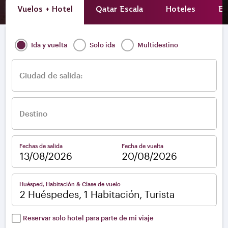
Vuelos + Hotel
Qatar Escala
Hoteles
Ex
Ida y vuelta
Solo ida
Multidestino
Ciudad de salida:
Destino
Fechas de salida
Fecha de vuelta
–
Huésped, Habitación & Clase de vuelo
2 Huéspedes, 1 Habitación, Turista
Reservar solo hotel para parte de mi viaje