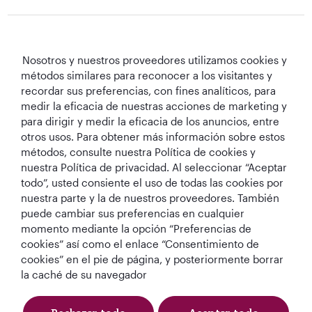
Qatar Airways Holidays
Nosotros y nuestros proveedores utilizamos cookies y
métodos similares para reconocer a los visitantes y
Qatar Airways
recordar sus preferencias, con fines analíticos, para
medir la eficacia de nuestras acciones de marketing y
Mantengámonos en contacto
para dirigir y medir la eficacia de los anuncios, entre
otros usos. Para obtener más información sobre estos
métodos, consulte nuestra Política de cookies y
nuestra Política de privacidad. Al seleccionar “Aceptar
todo”, usted consiente el uso de todas las cookies por
nuestra parte y la de nuestros proveedores. También
puede cambiar sus preferencias en cualquier
momento mediante la opción “Preferencias de
Mejor Aerolínea
Mejor Aerolínea
Mejor Clase
mejor sala VIP
cookies” así como el enlace “Consentimiento de
de Oriente Medio
del Mundo
Business del
Business del
cookies” en el pie de página, y posteriormente borrar
mundo
mundo
la caché de su navegador