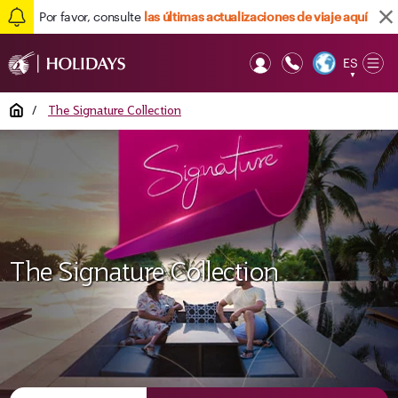
Por favor, consulte
las últimas actualizaciones de viaje aquí
ES
Op
▼
Mob
Home
/
The Signature Collection
The Signature Collection