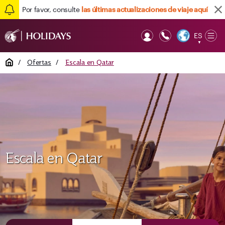
Por favor, consulte
las últimas actualizaciones de viaje aquí
ES
Op
▼
Mob
Home
/
Ofertas
/
Escala en Qatar
Escala en Qatar