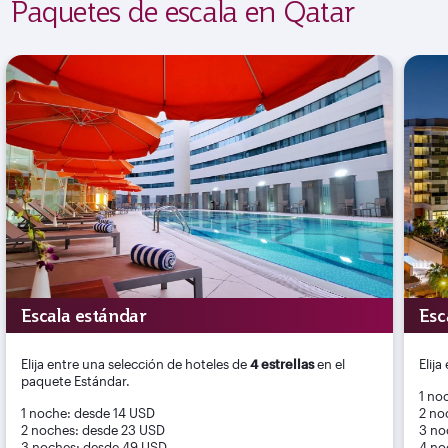
Paquetes de escala en Qatar
Escala estándar
Esc
Elija entre una selección de hoteles de
4 estrellas
en el
Elij
paquete Estándar.
1 no
1 noche: desde 14 USD
2 no
2 noches: desde 23 USD
3 no
3 noches: desde 49 USD
4 no