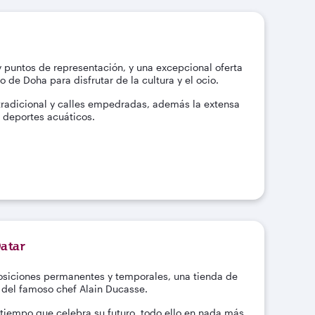
y puntos de representación, y una excepcional oferta
o de Doha para disfrutar de la cultura y el ocio.
a tradicional y calles empedradas, además la extensa
e deportes acuáticos.
atar
osiciones permanentes y temporales, una tienda de
, del famoso chef Alain Ducasse.
 tiempo que celebra su futuro, todo ello en nada más