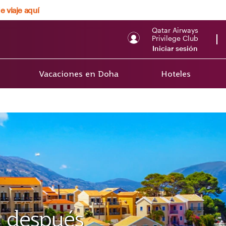
e viaje aquí
Qatar Airways
Privilege Club
Iniciar sesión
Vacaciones en Doha
Hoteles
a después