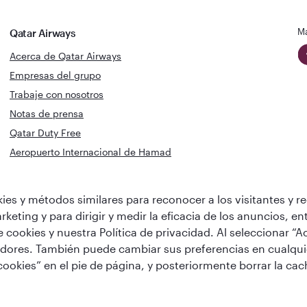
Ma
Qatar Airways
Acerca de Qatar Airways
Empresas del grupo
Trabaje con nosotros
Notas de prensa
Qatar Duty Free
Aeropuerto Internacional de Hamad
Discover Qatar
s y métodos similares para reconocer a los visitantes y rec
nea del
Mejor Clase Business
mejor sal
rketing y para dirigir y medir la eficacia de los anuncios, 
del mundo
Business
 cookies y nuestra Política de privacidad. Al seleccionar “A
eedores. También puede cambiar sus preferencias en cualqu
ookies” en el pie de página, y posteriormente borrar la ca