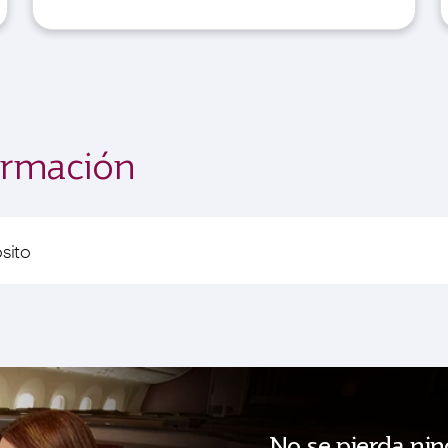
ormación
sito
No se pierda nin