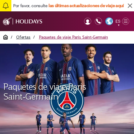
Por favor, consulte
las últimas actualizaciones de viaje aquí
ES
Op
▼
Mob
Home
/
Ofertas
/
Paquetes de viaje Paris Saint‑Germain
Paquetes de viaje Paris
Saint‑Germain