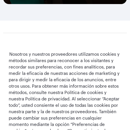
Qatar Airways Holidays
Nosotros y nuestros proveedores utilizamos cookies y
métodos similares para reconocer a los visitantes y
Qatar Airways
recordar sus preferencias, con fines analíticos, para
medir la eficacia de nuestras acciones de marketing y
Mantengámonos en contacto
para dirigir y medir la eficacia de los anuncios, entre
otros usos. Para obtener más información sobre estos
métodos, consulte nuestra Política de cookies y
nuestra Política de privacidad. Al seleccionar “Aceptar
todo”, usted consiente el uso de todas las cookies por
nuestra parte y la de nuestros proveedores. También
puede cambiar sus preferencias en cualquier
momento mediante la opción “Preferencias de
Mejor Aerolínea
Mejor Aerolínea
Mejor Clase
mejor sala VIP
de Oriente Medio
del Mundo
Business del
Business del