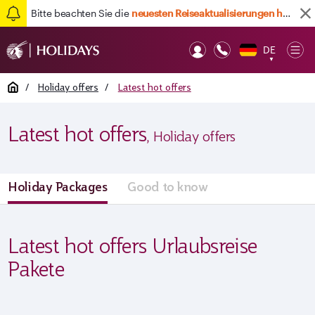
Bitte beachten Sie die
neuesten Reiseaktualisierungen hier
DE
Op
▼
Mob
Home
/
Holiday offers
/
Latest hot offers
Latest hot offers
, Holiday offers
Holiday Packages
Good to know
Latest hot offers Urlaubsreise
Pakete