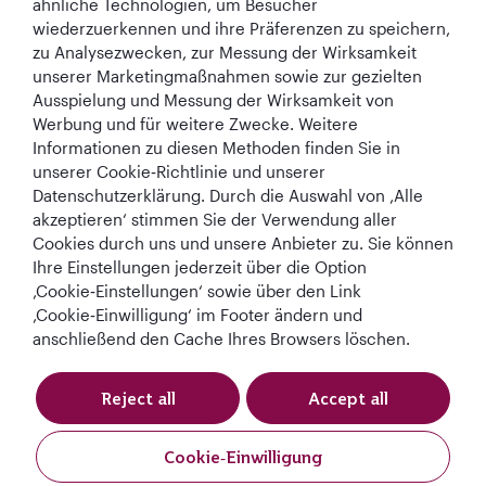
ähnliche Technologien, um Besucher
wiederzuerkennen und ihre Präferenzen zu speichern,
zu Analysezwecken, zur Messung der Wirksamkeit
unserer Marketingmaßnahmen sowie zur gezielten
Ausspielung und Messung der Wirksamkeit von
Werbung und für weitere Zwecke. Weitere
Informationen zu diesen Methoden finden Sie in
Best Airline in The
World's Best
World's Best
World's Best
unserer Cookie‑Richtlinie und unserer
Middle East
Airline
Business Class
Business Class
Datenschutzerklärung. Durch die Auswahl von ‚Alle
Lounge
akzeptieren‘ stimmen Sie der Verwendung aller
Cookies durch uns und unsere Anbieter zu. Sie können
Ihre Einstellungen jederzeit über die Option
‚Cookie‑Einstellungen‘ sowie über den Link
AGB
Cookie-Richtlinie
Datenschutzrichtlinie
‚Cookie‑Einwilligung‘ im Footer ändern und
anschließend den Cache Ihres Browsers löschen.
QRH (German - EUR). Alle Rechte vorbehalten.
Reject all
Accept all
Diese Website wird von Qatar Airways Holidays betrieben. Die Produkte
werden von Overseas Travel of Europe (französische
Cookie‑Einwilligung
Unternehmensnummer (SIREN) 994 887 412) in Zusammenarbeit mit
GOODTRAVEL (479 454 423 und IM075120124) verkauft.