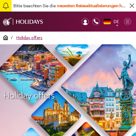
Bitte beachten Sie die
neuesten Reiseaktualisierungen hier
DE
Op
▼
Mob
Home
/
Holiday offers
Holiday offers