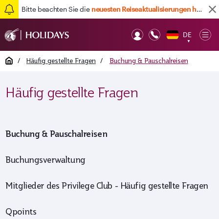
Bitte beachten Sie die
neuesten Reiseaktualisierungen hier
Zurück nach oben
DE
Op
▼
Mob
Home
/
Häufig gestellte Fragen
/
Buchung & Pauschalreisen
Häufig gestellte Fragen
Buchung & Pauschalreisen
Buchungsverwaltung
Mitglieder des Privilege Club - Häufig gestellte Fragen
Qpoints