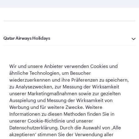
Qatar Airways Holidays
Qatar Airways
Wir und unsere Anbieter verwenden Cookies und
In Verbindung bleiben
ähnliche Technologien, um Besucher
wiederzuerkennen und ihre Präferenzen zu speichern,
zu Analysezwecken, zur Messung der Wirksamkeit
unserer Marketingmaßnahmen sowie zur gezielten
Ausspielung und Messung der Wirksamkeit von
Werbung und für weitere Zwecke. Weitere
Informationen zu diesen Methoden finden Sie in
Best Airline in The
World's Best
World's Best
World's Best
unserer Cookie‑Richtlinie und unserer
Middle East
Airline
Business Class
Business Class
Datenschutzerklärung. Durch die Auswahl von ‚Alle
Lounge
akzeptieren‘ stimmen Sie der Verwendung aller