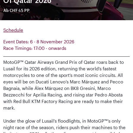
Of Qatar 2026
Ab
CHF 45
PP
Schedule
Event Dates: 6 - 8 November 2026
Race Timings: 17:00 - onwards
MotoGP™ Qatar Airways Grand Prix of Qatar roars back to
Lusail for its 2026 edition, returning the world’s fastest
motorcycles to one of the sport’s most iconic circuits. All
eyes will be on Ducati Lenovo’s Marc Márquez and Pecco
Bagnaia, while Álex Márquez on BK8 Gresini, Marco
Bezzecchi for Aprilia Racing, and rising star Pedro Abosta
with Red Bull KTM Factory Racing are ready to make their
mark.
Under the glow of Lusail’s floodlights, in MotoGP™’s only
night race of the season, riders push their machines to the