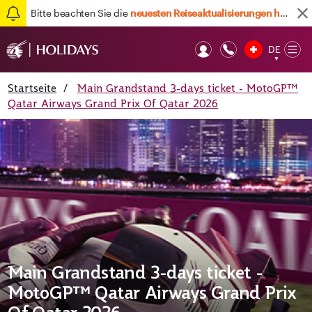
Bitte beachten Sie die
neuesten Reiseaktualisierungen hier
DE
Op
▼
Mob
Startseite
/
Main Grandstand 3-days ticket - MotoGP™
Qatar Airways Grand Prix Of Qatar 2026
Main Grandstand 3-days ticket -
MotoGP™ Qatar Airways Grand Prix