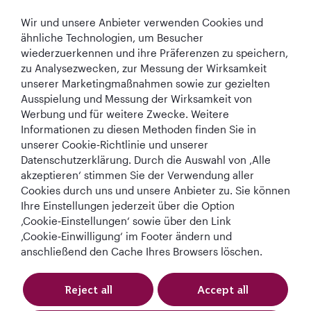
Qatar Airways
Wir und unsere Anbieter verwenden Cookies und
In Verbindung bleiben
ähnliche Technologien, um Besucher
wiederzuerkennen und ihre Präferenzen zu speichern,
zu Analysezwecken, zur Messung der Wirksamkeit
unserer Marketingmaßnahmen sowie zur gezielten
Ausspielung und Messung der Wirksamkeit von
Werbung und für weitere Zwecke. Weitere
Informationen zu diesen Methoden finden Sie in
unserer Cookie‑Richtlinie und unserer
Best Airline in The
World's Best
World's Best
World's Best
Datenschutzerklärung. Durch die Auswahl von ‚Alle
Middle East
Airline
Business Class
Business Class
akzeptieren‘ stimmen Sie der Verwendung aller
Lounge
Cookies durch uns und unsere Anbieter zu. Sie können
Ihre Einstellungen jederzeit über die Option
‚Cookie‑Einstellungen‘ sowie über den Link
‚Cookie‑Einwilligung‘ im Footer ändern und
AGB
Cookie-Richtlinie
Datenschutzrichtlinie
anschließend den Cache Ihres Browsers löschen.
Qatar Airways Holidays (German). Alle Rechte vorbehalten.
Reject all
Accept all