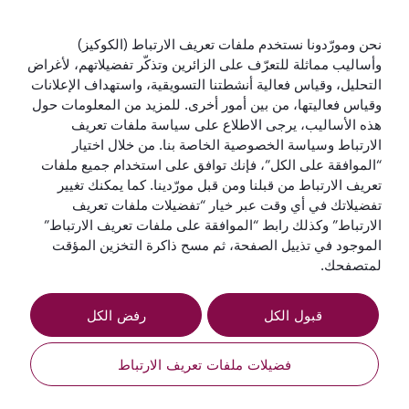
الخطوط الجوية القطرية
نحن ومورّدونا نستخدم ملفات تعريف الارتباط (الكوكيز)
وأساليب مماثلة للتعرّف على الزائرين وتذكّر تفضيلاتهم، لأغراض
لنبقَ على تواصل
التحليل، وقياس فعالية أنشطتنا التسويقية، واستهداف الإعلانات
وقياس فعاليتها، من بين أمور أخرى. للمزيد من المعلومات حول
هذه الأساليب، يرجى الاطلاع على سياسة ملفات تعريف
الارتباط وسياسة الخصوصية الخاصة بنا. من خلال اختيار
“الموافقة على الكل”، فإنك توافق على استخدام جميع ملفات
تعريف الارتباط من قبلنا ومن قبل مورّدينا. كما يمكنك تغيير
تفضيلاتك في أي وقت عبر خيار “تفضيلات ملفات تعريف
أفضل شركة طيران
أفضل درجة رجال
أفضل صالة لدرجة
أفضل شركة طيران
في العالم
أعمال في العالم
رجال الأعمال في
في الشرق الأوسط
الارتباط” وكذلك رابط “الموافقة على ملفات تعريف الارتباط”
العالم
الموجود في تذييل الصفحة، ثم مسح ذاكرة التخزين المؤقت
لمتصفحك.
قبول الكل
رفض الكل
الشروط
سياسة ملفات تعريف
إشعار
والأحكام
الارتباط
الخصوصية
فضيلات ملفات تعريف الارتباط
QRH (Arabic - AED). جميع الحقوق محفوظة.
الحجز عبر الإنترنت