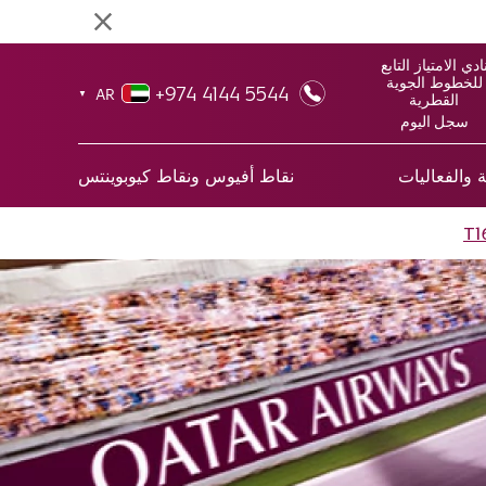
ادي الامتياز التابع
للخطوط الجوية
+974 4144 5544
AR
▼
القطرية
سجل اليوم
 والفعاليات
نقاط أفيوس ونقاط كيوبوينتس