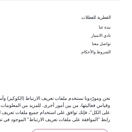
القطرية للعطلات
نبذة عنا
نادي الامتياز
تواصل معنا
الشروط والأحكام
أفضل شركة طيران في
أفضل درجة رج
نحن ومورّدونا نستخدم ملفات تعريف الارتباط (الكوكيز) وأسا
العالم
في العالم
وقياس فعاليتها، من بين أمور أخرى. للمزيد من المعلومات
على الكل”، فإنك توافق على استخدام جميع ملفات تعريف الا
رابط “الموافقة على ملفات تعريف الارتباط” الموجود في 