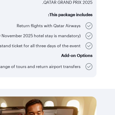
QATAR GRAND PRIX 2025.
This package includes:
Return flights with Qatar Airways
Hotel accommodation with complimentary daily breakfast (28 to 30 November 2025 hotel stay is mandatory)
T16 Grandstand ticket for all three days of the event
Add-on Options
Choose from a range of tours and return airport transfers