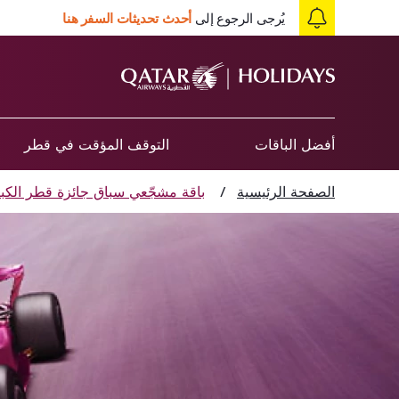
يُرجى الرجوع إلى
أحدث تحديثات السفر هنا
أفضل الباقات
التوقف المؤقت في قطر
الصفحة الرئيسية
/
باقة مشجّعي سباق جائزة قطر الكبرى للفورمولا 1® – الخطوط الجوية الق