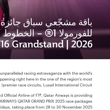
باقة مشجّعي سباق جائزة 
للفورمولا 1® – الخ
2026 | T16 Grandstand
 unparalleled racing extravaganza with the world's
pening right here in the one of the region’s most
premier race circuits, Lusail International Circuit!
 Official Airline of F1®, Qatar Airways is providing
R AIRWAYS QATAR GRAND PRIX 2025 race packages
idays, taking place from 28 to 30 November 2025.