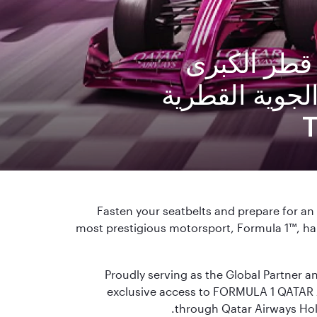
قطر الكبرى
طوط الجوية القطرية
Fasten your seatbelts and prepare for an
most prestigious motorsport, Formula 1™, hap
Proudly serving as the Global Partner and
exclusive access to FORMULA 1 QATA
through Qatar Airways Hol