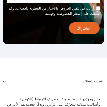
أرغب في تلقي العروض والأخبار من القطرية للعطلات، وقد
اطّلعت على
إشعار الخصوصية
وفهمته
الاشتراك
القطرية للعطلات
الخطوط الجوية القطرية
نحن ومورّدونا نستخدم ملفات تعريف الارتباط (الكوكيز)
وأساليب مماثلة للتعرّف على الزائرين وتذكّر تفضيلاتهم، لأغراض
لنبقَ على تواصل