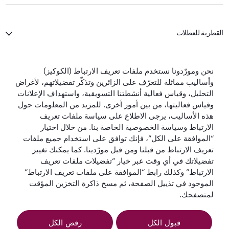
القطرية للعطلات
الخطوط الجوية القطرية
نحن ومورّدونا نستخدم ملفات تعريف الارتباط (الكوكيز)
وأساليب مماثلة للتعرّف على الزائرين وتذكّر تفضيلاتهم، لأغراض
لنبقَ على تواصل
التحليل، وقياس فعالية أنشطتنا التسويقية، واستهداف الإعلانات
وقياس فعاليتها، من بين أمور أخرى. للمزيد من المعلومات حول
هذه الأساليب، يرجى الاطلاع على سياسة ملفات تعريف
الارتباط وسياسة الخصوصية الخاصة بنا. من خلال اختيار
“الموافقة على الكل”، فإنك توافق على استخدام جميع ملفات
تعريف الارتباط من قبلنا ومن قبل مورّدينا. كما يمكنك تغيير
أفضل شركة طيران
أفضل درجة رجال
أفضل صالة لدرجة
أفضل شركة طيران
تفضيلاتك في أي وقت عبر خيار “تفضيلات ملفات تعريف
في العالم
أعمال في العالم
رجال الأعمال في
في الشرق الأوسط
الارتباط” وكذلك رابط “الموافقة على ملفات تعريف الارتباط”
العالم
الموجود في تذييل الصفحة، ثم مسح ذاكرة التخزين المؤقت
لمتصفحك.
قبول الكل
رفض الكل
الشروط
سياسة ملفات تعريف
إشعار