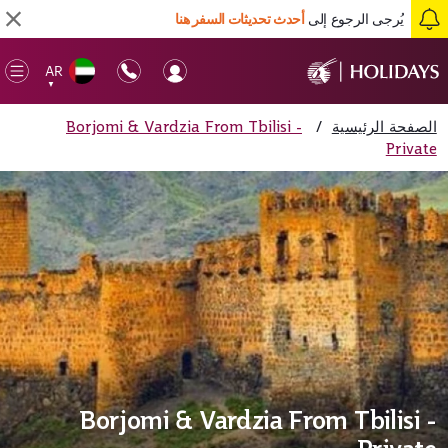
يُرجى الرجوع إلى
أحدث تحديثات السفر هنا
AR
en
▼
ile
الصفحة الرئيسية
/
Borjomi & Vardzia From Tbilisi -
Private
Borjomi & Vardzia From Tbilisi -