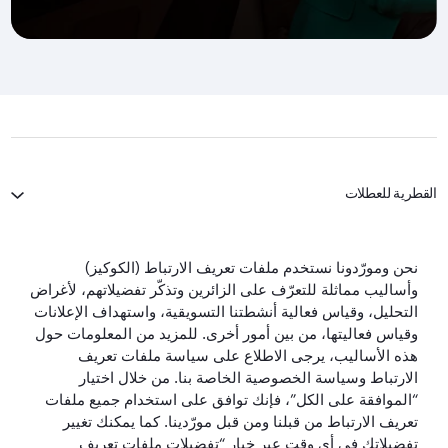
القطرية للعطلات
الخطوط الجوية القطرية
نحن ومورّدونا نستخدم ملفات تعريف الارتباط (الكوكيز)
وأساليب مماثلة للتعرّف على الزائرين وتذكّر تفضيلاتهم، لأغراض
لنبقَ على تواصل
التحليل، وقياس فعالية أنشطتنا التسويقية، واستهداف الإعلانات
وقياس فعاليتها، من بين أمور أخرى. للمزيد من المعلومات حول
هذه الأساليب، يرجى الاطلاع على سياسة ملفات تعريف
الارتباط وسياسة الخصوصية الخاصة بنا. من خلال اختيار
“الموافقة على الكل”، فإنك توافق على استخدام جميع ملفات
تعريف الارتباط من قبلنا ومن قبل مورّدينا. كما يمكنك تغيير
تفضيلاتك في أي وقت عبر خيار “تفضيلات ملفات تعريف
أفضل شركة طيران
أفضل درجة رجال
أفضل صالة لدرجة
أفضل شركة طيران