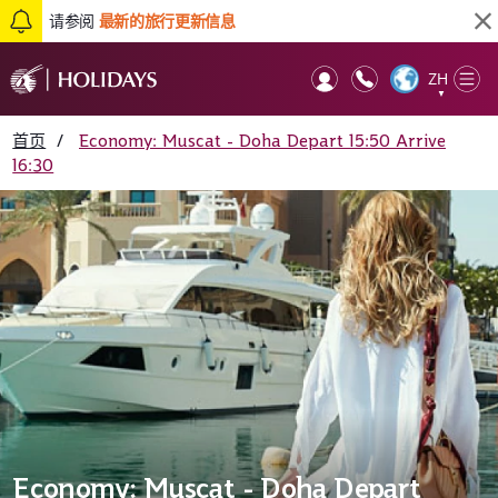
请参阅
最新的旅行更新信息
ZH
Op
▼
Mob
首页
/
Economy: Muscat - Doha Depart 15:50 Arrive
16:30
Economy: Muscat - Doha Depart