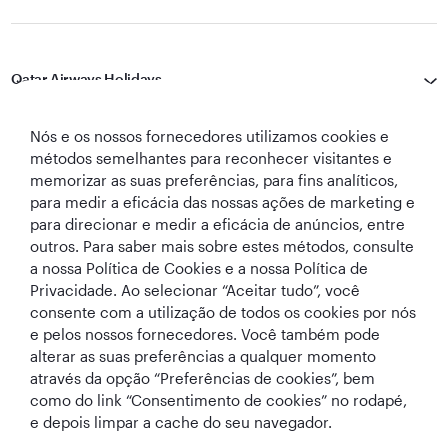
Qatar Airways Holidays
Qatar Airways
Nós e os nossos fornecedores utilizamos cookies e
métodos semelhantes para reconhecer visitantes e
Vamos manter contato
memorizar as suas preferências, para fins analíticos,
para medir a eficácia das nossas ações de marketing e
para direcionar e medir a eficácia de anúncios, entre
outros. Para saber mais sobre estes métodos, consulte
a nossa Política de Cookies e a nossa Política de
Privacidade. Ao selecionar “Aceitar tudo”, você
consente com a utilização de todos os cookies por nós
e pelos nossos fornecedores. Você também pode
World's Best
Melhor Classe
Melhor Lounge
A Melhor
alterar as suas preferências a qualquer momento
Airline
Executiva do
de Classe
Companhia Aérea
Mundo
Executiva do
no Oriente Médio
através da opção “Preferências de cookies”, bem
Mundo
como do link “Consentimento de cookies” no rodapé,
e depois limpar a cache do seu navegador.