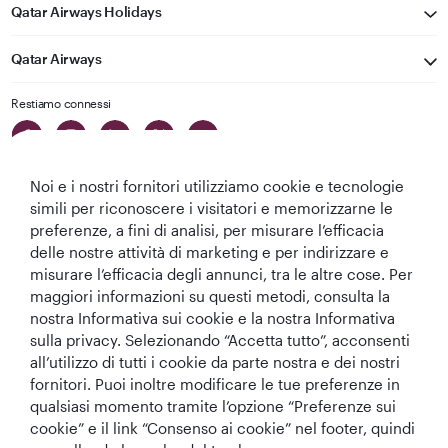
Qatar Airways Holidays
Qatar Airways
Restiamo connessi
Noi e i nostri fornitori utilizziamo cookie e tecnologie
simili per riconoscere i visitatori e memorizzarne le
preferenze, a fini di analisi, per misurare l’efficacia
delle nostre attività di marketing e per indirizzare e
Migliore
Migliore
Migliore Business
Migliore Lounge
misurare l’efficacia degli annunci, tra le altre cose. Per
Compagnia aerea
Compagnia
Class del Mondo
di Business Class
maggiori informazioni su questi metodi, consulta la
del Medio
Aerea del Mondo
del Mondo
nostra Informativa sui cookie e la nostra Informativa
Oriente
sulla privacy. Selezionando “Accetta tutto”, acconsenti
all’utilizzo di tutti i cookie da parte nostra e dei nostri
fornitori. Puoi inoltre modificare le tue preferenze in
qualsiasi momento tramite l’opzione “Preferenze sui
T&C
Informativa sui cookie
Informativa sulla privacy
cookie” e il link “Consenso ai cookie” nel footer, quindi