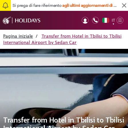
Si prega di fare riferimento
agli ultimi aggiornamenti di viaggio qui
IT
Op
▼
Mob
Pagina iniziale
/
Transfer from Hotel in Tbilisi to Tbilisi
International Airport by Sedan Car
Transfer from Hotel in Tbilisi to Tbilisi