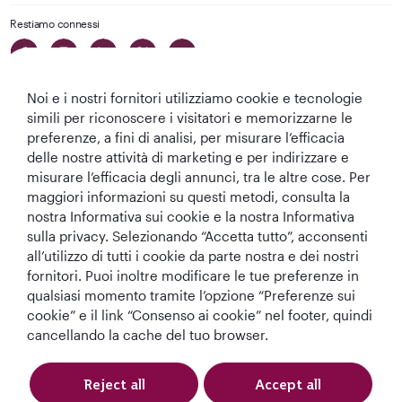
Restiamo connessi
Noi e i nostri fornitori utilizziamo cookie e tecnologie
simili per riconoscere i visitatori e memorizzarne le
preferenze, a fini di analisi, per misurare l’efficacia
delle nostre attività di marketing e per indirizzare e
Migliore
Migliore
Migliore Business
Migliore Lounge
misurare l’efficacia degli annunci, tra le altre cose. Per
Compagnia aerea
Compagnia
Class del Mondo
di Business Class
maggiori informazioni su questi metodi, consulta la
del Medio
Aerea del Mondo
del Mondo
nostra Informativa sui cookie e la nostra Informativa
Oriente
sulla privacy. Selezionando “Accetta tutto”, acconsenti
all’utilizzo di tutti i cookie da parte nostra e dei nostri
fornitori. Puoi inoltre modificare le tue preferenze in
qualsiasi momento tramite l’opzione “Preferenze sui
T&C
Informativa sui cookie
Informativa sulla privacy
cookie” e il link “Consenso ai cookie” nel footer, quindi
cancellando la cache del tuo browser.
Qatar Airways Holidays (Italian). Tutti i diritti riservati.
Reject all
Accept all