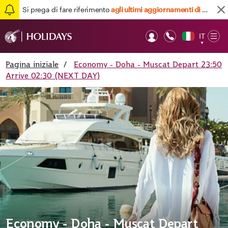
Si prega di fare riferimento
agli ultimi aggiornamenti di viaggio qui
IT
Op
▼
Mob
Pagina iniziale
/
Economy - Doha - Muscat Depart 23:50
Arrive 02:30 (NEXT DAY)
Economy - Doha - Muscat Depart