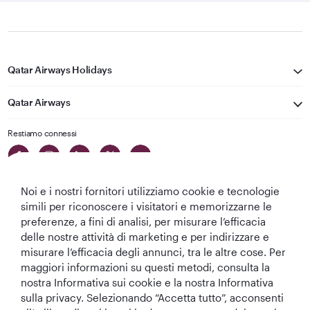
Qatar Airways Holidays
Qatar Airways
Restiamo connessi
Noi e i nostri fornitori utilizziamo cookie e tecnologie
simili per riconoscere i visitatori e memorizzarne le
preferenze, a fini di analisi, per misurare l’efficacia
delle nostre attività di marketing e per indirizzare e
Migliore
Migliore
Migliore Business
Migliore Lounge
misurare l’efficacia degli annunci, tra le altre cose. Per
Compagnia aerea
Compagnia
Class del Mondo
di Business Class
maggiori informazioni su questi metodi, consulta la
del Medio
Aerea del Mondo
del Mondo
nostra Informativa sui cookie e la nostra Informativa
Oriente
sulla privacy. Selezionando “Accetta tutto”, acconsenti