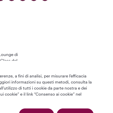
 Lounge di
Class del
enze, a fini di analisi, per misurare l’efficacia
maggiori informazioni su questi metodi, consulta la
utilizzo di tutti i cookie da parte nostra e dei
ui cookie” e il link “Consenso ai cookie” nel
Qatar Airways Holidays (Italian). Tutti i diritti riservati.
Imprese: SIREN 994 887 412, in collaborazione con GOODTRAVEL (479 454