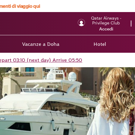
menti di viaggio qui
Qatar Airways -
Privilege Club
Accedi
Vacanze a Doha
Hotel
art 03:10 (next day) Arrive 05:50