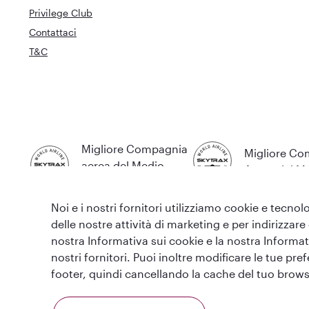
Privilege Club
Contattaci
T&C
Migliore Compagnia
Migliore C
aerea del Medio
Aerea del 
Oriente
Noi e i nostri fornitori utilizziamo cookie e tecnolo
delle nostre attività di marketing e per indirizzare
nostra Informativa sui cookie e la nostra Informati
nostri fornitori. Puoi inoltre modificare le tue pr
T&C
Informativa sui cookie
Informativa sulla privac
footer, quindi cancellando la cache del tuo brows
Questo sito web è gestito da Qatar Airways Holidays e i prodotti sono 