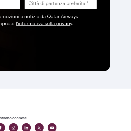
omozioni e notizie da Qatar Airways
ompreso
l'informativa sulla privacy
.
stiamo connessi