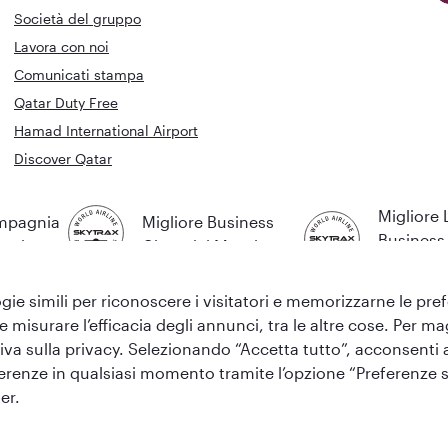
Società del gruppo
Lavora con noi
Comunicati stampa
Qatar Duty Free
Hamad International Airport
Discover Qatar
Migliore
ompagnia
Migliore Business
Business 
Mondo
Class del Mondo
Mondo
gie simili per riconoscere i visitatori e memorizzarne le prefer
 e misurare l’efficacia degli annunci, tra le altre cose. Per 
va sulla privacy. Selezionando “Accetta tutto”, acconsenti all’
eferenze in qualsiasi momento tramite l’opzione “Preferenze s
y
er.
venduti da Overseas Travel of Europe, numero di iscrizione nel Registro delle 