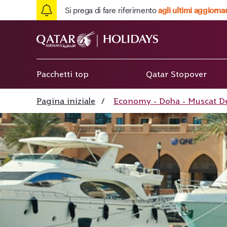
Si prega di fare riferimento
agli ultimi aggiorna
Pacchetti top
Qatar Stopover
Pagina iniziale
/
Economy - Doha - Muscat Dep