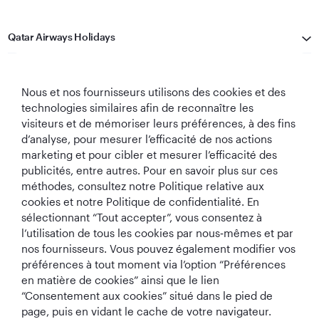
Qatar Airways Holidays
Qatar Airways
Nous et nos fournisseurs utilisons des cookies et des
Restons Connectés
technologies similaires afin de reconnaître les
visiteurs et de mémoriser leurs préférences, à des fins
d’analyse, pour mesurer l’efficacité de nos actions
marketing et pour cibler et mesurer l’efficacité des
publicités, entre autres. Pour en savoir plus sur ces
méthodes, consultez notre Politique relative aux
cookies et notre Politique de confidentialité. En
sélectionnant “Tout accepter”, vous consentez à
Meilleure
Meilleure Classe
Meilleur Salon de
Meilleure
l’utilisation de tous les cookies par nous‑mêmes et par
Compagnie
Affaires au
Classe Affaires au
Compagnie
Aérienne au
monde
monde
Aérienne du
nos fournisseurs. Vous pouvez également modifier vos
Monde
Moyen-Orient
préférences à tout moment via l’option “Préférences
en matière de cookies” ainsi que le lien
“Consentement aux cookies” situé dans le pied de
page, puis en vidant le cache de votre navigateur.