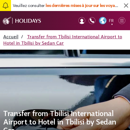
Veuillez consulter
les dernières mises à jour sur les voyages ici
FR
Op
▼
Mob
Accueil
/
Transfer from Tbilisi International Airport to
Hotel in Tbilisi by Sedan Car
Transfer from Tbilisi International
Airport to Hotel in Tbilisi by Sedan