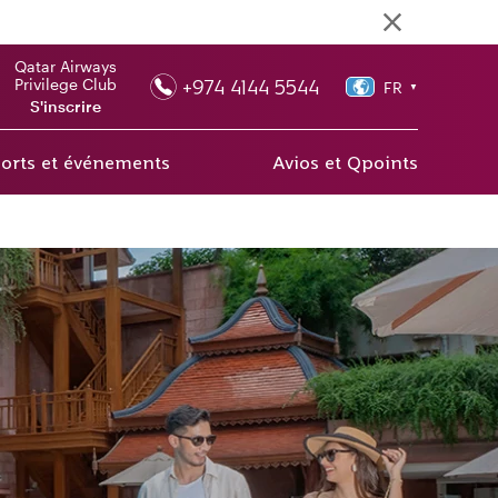
Qatar Airways
+974 4144 5544
Privilege Club
FR
▼
S'inscrire
orts et événements
Avios et Qpoints