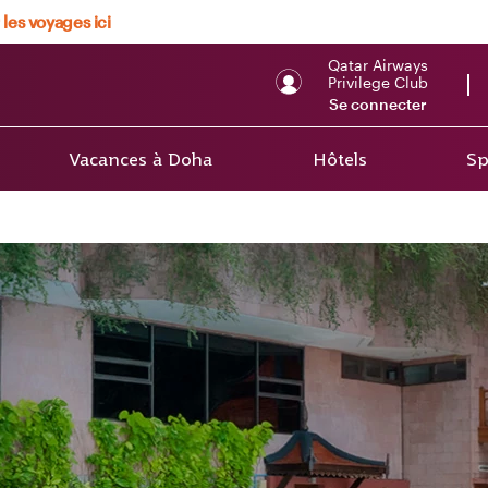
 les voyages ici
Qatar Airways
Privilege Club
Se connecter
Vacances à Doha
Hôtels
Sp