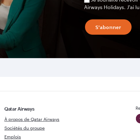
Airways Holidays. J'ai lu
S'abonner
Re
Qatar Airways
À propos de Qatar Airways
Sociétés du groupe
Emplois