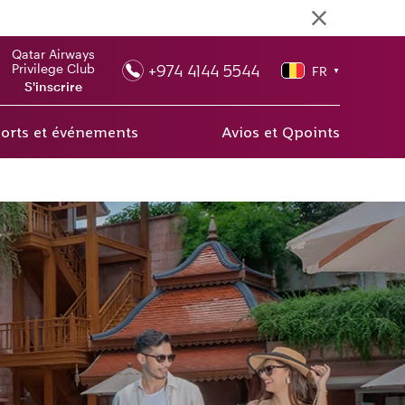
Qatar Airways
+974 4144 5544
Privilege Club
FR
▼
S'inscrire
orts et événements
Avios et Qpoints