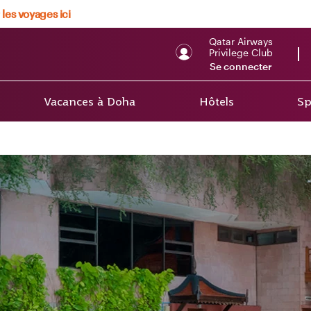
 les voyages ici
Qatar Airways
Privilege Club
Se connecter
Vacances à Doha
Hôtels
Sp