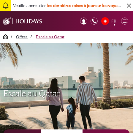
Veuillez consulter
les dernières mises à jour sur les voyages ici
FR
Op
▼
Mob
Home
/
Offres
/
Escale au Qatar
Escale au Qatar