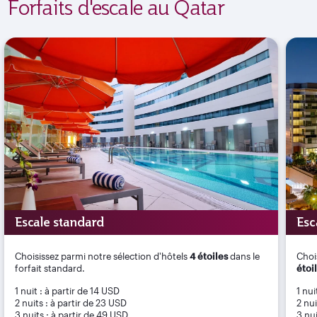
Forfaits d'escale au Qatar
Escale standard
Esc
Choisissez parmi notre sélection d'hôtels
4 étoiles
dans le
Choi
forfait standard.
étoi
1 nuit : à partir de 14 USD
1 nui
2 nuits : à partir de 23 USD
2 nui
3 nuits : à partir de 49 USD
3 nui