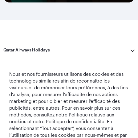
Qatar Airways Holidays
Qatar Airways
Nous et nos fournisseurs utilisons des cookies et des
Restons Connectés
technologies similaires afin de reconnaître les
visiteurs et de mémoriser leurs préférences, à des fins
d’analyse, pour mesurer l’efficacité de nos actions
marketing et pour cibler et mesurer l’efficacité des
publicités, entre autres. Pour en savoir plus sur ces
méthodes, consultez notre Politique relative aux
cookies et notre Politique de confidentialité. En
sélectionnant “Tout accepter”, vous consentez à
Meilleure
Meilleure Classe
Meilleur Salon de
Meilleure
l’utilisation de tous les cookies par nous‑mêmes et par
Compagnie
Affaires au
Classe Affaires au
Compagnie