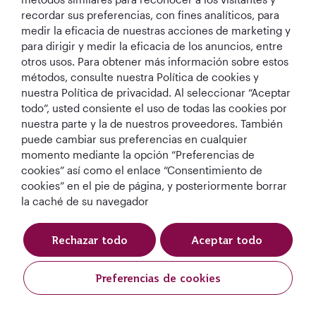
Qatar Airways
recordar sus preferencias, con fines analíticos, para
medir la eficacia de nuestras acciones de marketing y
Mantengámonos en contacto
para dirigir y medir la eficacia de los anuncios, entre
otros usos. Para obtener más información sobre estos
métodos, consulte nuestra Política de cookies y
nuestra Política de privacidad. Al seleccionar “Aceptar
todo”, usted consiente el uso de todas las cookies por
nuestra parte y la de nuestros proveedores. También
puede cambiar sus preferencias en cualquier
momento mediante la opción “Preferencias de
Mejor Aerolínea
Mejor Aerolínea
Mejor Clase
mejor sala VIP
de Oriente Medio
del Mundo
Business del
Business del
cookies” así como el enlace “Consentimiento de
mundo
mundo
cookies” en el pie de página, y posteriormente borrar
la caché de su navegador
Rechazar todo
Aceptar todo
Política de
Declaración de protección
Condiciones
cookies
de datos
Preferencias de cookies
Qatar Airways Holidays (Spanish). Todos los derechos reservados..
Reserve