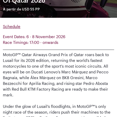
Of Qatar 2026
A partir de
USD 55
PP
Schedule
Event Dates: 6 - 8 November 2026
Race Timings: 17:00 - onwards
MotoGP™ Qatar Airways Grand Prix of Qatar roars back to
Lusail for its 2026 edition, returning the world’s fastest
motorcycles to one of the sport’s most iconic circuits. All
eyes will be on Ducati Lenovo’s Marc Márquez and Pecco
Bagnaia, while Álex Márquez on BK8 Gresini, Marco
Bezzecchi for Aprilia Racing, and rising star Pedro Abosta
with Red Bull KTM Factory Racing are ready to make their
mark.
Under the glow of Lusail’s floodlights, in MotoGP™’s only
night race of the season, riders push their machines to the