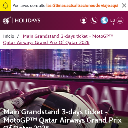
Por favor, consulte
las últimas actualizaciones de viaje aquí
ES
Op
▼
Mob
Inicio
/
Main Grandstand 3-days ticket - MotoGP™
Qatar Airways Grand Prix Of Qatar 2026
Main Grandstand 3-days ticket -
MotoGP™ Qatar Airways Grand Prix