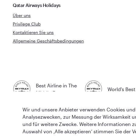
Qatar Airways Holidays
Über uns
Privilege Club
Kontaktieren Sie uns
Allgemeine Geschäftsbedingungen
Best Airline in The
World's Best 
Middle East
Wir und unsere Anbieter verwenden Cookies und 
Analysezwecken, zur Messung der Wirksamkeit u
und für weitere Zwecke. Weitere Informationen z
Auswahl von ‚Alle akzeptieren‘ stimmen Sie der V
AGB
Cookie-Richtlinie
Datenschutzrichtlinie