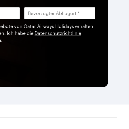
ebote von Qatar Airways Holidays erhalten
en. Ich habe die
Datenschutzrichtlinie
n.