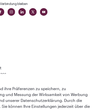
 Verbindung bleiben
t
lass
 ihre Präferenzen zu speichern, zu
ung und Messung der Wirksamkeit von Werbung
und unserer Datenschutzerklärung. Durch die
Sie können Ihre Einstellungen jederzeit über die
QRH (German - EUR). Alle Rechte vorbehalten.