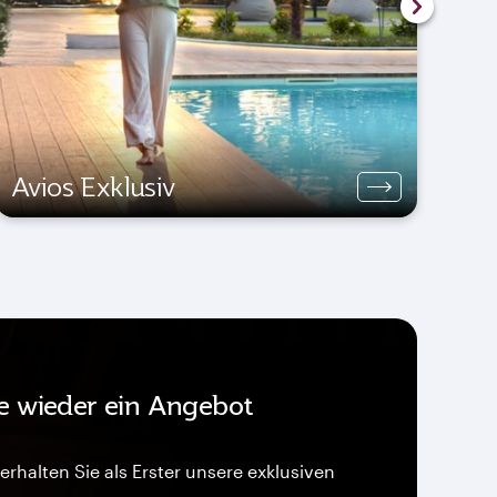
Ex
Ra
fü
nä
Avios Exklusiv
Ur
ie wieder ein Angebot
erhalten Sie als Erster unsere exklusiven