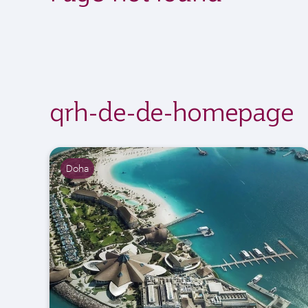
qrh-de-de-homepage
Doha