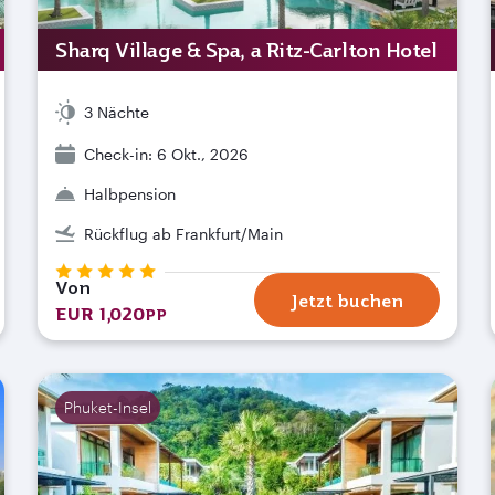
Sharq Village & Spa, a Ritz-Carlton Hotel
3 Nächte
Check-in: 6 Okt., 2026
Halbpension
Rückflug ab Frankfurt/Main
Von
Jetzt buchen
EUR 1,020
PP
Phuket-Insel