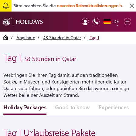
Bitte beachten Sie die
neuesten Reiseaktualisierungen hier
DE
Op
▼
Mob
Home
/
Angebote
/
48 Stunden in Qatar
/
Tag 1
Tag 1
, 48 Stunden in Qatar
Verbringen Sie Ihren Tag damit, auf den traditionellen
Souks, in Museen und Kunstgalerien mehr über die Kultur
Qatars zu erfahren, oder genießen Sie das warme, sonnige
Wetter bei einer Auszeit am Strand.
Holiday Packages
Good to know
Experiences
Tag 1 Urlaubsreise Pakete