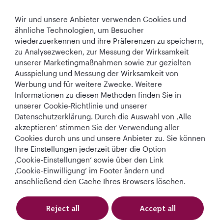
Wir und unsere Anbieter verwenden Cookies und
In Verbindung bleiben
ähnliche Technologien, um Besucher
wiederzuerkennen und ihre Präferenzen zu speichern,
zu Analysezwecken, zur Messung der Wirksamkeit
unserer Marketingmaßnahmen sowie zur gezielten
Ausspielung und Messung der Wirksamkeit von
Werbung und für weitere Zwecke. Weitere
Informationen zu diesen Methoden finden Sie in
Best Airline in The
World's Best
World's Best
World's Best
unserer Cookie‑Richtlinie und unserer
Middle East
Airline
Business Class
Business Class
Datenschutzerklärung. Durch die Auswahl von ‚Alle
Lounge
akzeptieren‘ stimmen Sie der Verwendung aller
Cookies durch uns und unsere Anbieter zu. Sie können
Ihre Einstellungen jederzeit über die Option
‚Cookie‑Einstellungen‘ sowie über den Link
AGB
Cookie-Richtlinie
Datenschutzrichtlinie
‚Cookie‑Einwilligung‘ im Footer ändern und
anschließend den Cache Ihres Browsers löschen.
QRH (German - EUR). Alle Rechte vorbehalten.
Reject all
Accept all