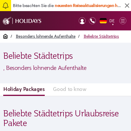
Bitte beachten Sie die
neuesten Reiseaktualisierungen hier
DE
Op
▼
Mob
Home
/
Besonders lohnende Aufenthalte
/
Beliebte Städtetrips
Beliebte Städtetrips
, Besonders lohnende Aufenthalte
Holiday Packages
Good to know
Beliebte Städtetrips Urlaubsreise
Pakete