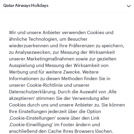
Qatar Airways Holidays
Qatar Airways
Wir und unsere Anbieter verwenden Cookies und
In Verbindung bleiben
ähnliche Technologien, um Besucher
wiederzuerkennen und ihre Präferenzen zu speichern,
zu Analysezwecken, zur Messung der Wirksamkeit
unserer Marketingmaßnahmen sowie zur gezielten
Ausspielung und Messung der Wirksamkeit von
Werbung und für weitere Zwecke. Weitere
Informationen zu diesen Methoden finden Sie in
Best Airline in The
World's Best
World's Best
World's Best
unserer Cookie‑Richtlinie und unserer
Middle East
Airline
Business Class
Business Class
Datenschutzerklärung. Durch die Auswahl von ‚Alle
Lounge
akzeptieren‘ stimmen Sie der Verwendung aller
Cookies durch uns und unsere Anbieter zu. Sie können
Ihre Einstellungen jederzeit über die Option
‚Cookie‑Einstellungen‘ sowie über den Link
AGB
Cookie-Richtlinie
Datenschutzrichtlinie
‚Cookie‑Einwilligung‘ im Footer ändern und
anschließend den Cache Ihres Browsers löschen.