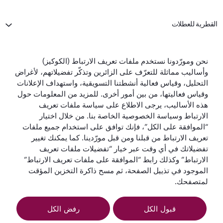
القطرية للعطلات
الخطوط الجوية القطرية
نحن ومورّدونا نستخدم ملفات تعريف الارتباط (الكوكيز)
وأساليب مماثلة للتعرّف على الزائرين وتذكّر تفضيلاتهم، لأغراض
لنبقَ على تواصل
التحليل، وقياس فعالية أنشطتنا التسويقية، واستهداف الإعلانات
وقياس فعاليتها، من بين أمور أخرى. للمزيد من المعلومات حول
هذه الأساليب، يرجى الاطلاع على سياسة ملفات تعريف
الارتباط وسياسة الخصوصية الخاصة بنا. من خلال اختيار
“الموافقة على الكل”، فإنك توافق على استخدام جميع ملفات
تعريف الارتباط من قبلنا ومن قبل مورّدينا. كما يمكنك تغيير
تفضيلاتك في أي وقت عبر خيار “تفضيلات ملفات تعريف
أفضل شركة طيران
أفضل درجة رجال
أفضل صالة لدرجة
أفضل شركة طيران
في العالم
أعمال في العالم
رجال الأعمال في
في الشرق الأوسط
الارتباط” وكذلك رابط “الموافقة على ملفات تعريف الارتباط”
العالم
الموجود في تذييل الصفحة، ثم مسح ذاكرة التخزين المؤقت
لمتصفحك.
قبول الكل
رفض الكل
الشروط
سياسة ملفات تعريف
إشعار
والأحكام
الارتباط
الخصوصية