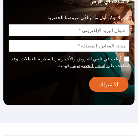
لا تفوّت أي عرض
اشترك وكن أول من يتلقّى عروضنا الحصرية.
أرغب في تلقي العروض والأخبار من القطرية للعطلات، وقد
اطّلعت على
إشعار الخصوصية
وفهمته
الاشتراك