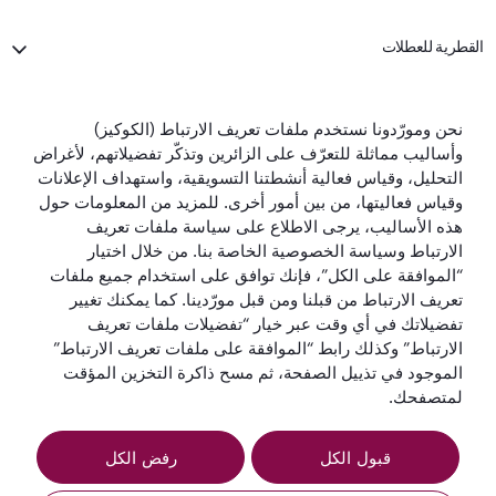
القطرية للعطلات
الخطوط الجوية القطرية
نحن ومورّدونا نستخدم ملفات تعريف الارتباط (الكوكيز)
وأساليب مماثلة للتعرّف على الزائرين وتذكّر تفضيلاتهم، لأغراض
لنبقَ على تواصل
التحليل، وقياس فعالية أنشطتنا التسويقية، واستهداف الإعلانات
وقياس فعاليتها، من بين أمور أخرى. للمزيد من المعلومات حول
هذه الأساليب، يرجى الاطلاع على سياسة ملفات تعريف
الارتباط وسياسة الخصوصية الخاصة بنا. من خلال اختيار
“الموافقة على الكل”، فإنك توافق على استخدام جميع ملفات
تعريف الارتباط من قبلنا ومن قبل مورّدينا. كما يمكنك تغيير
تفضيلاتك في أي وقت عبر خيار “تفضيلات ملفات تعريف
أفضل شركة طيران
أفضل درجة رجال
أفضل صالة لدرجة
أفضل شركة طيران
في العالم
أعمال في العالم
رجال الأعمال في
في الشرق الأوسط
الارتباط” وكذلك رابط “الموافقة على ملفات تعريف الارتباط”
العالم
الموجود في تذييل الصفحة، ثم مسح ذاكرة التخزين المؤقت
لمتصفحك.
قبول الكل
رفض الكل
الشروط
سياسة ملفات تعريف
إشعار
والأحكام
الارتباط
الخصوصية