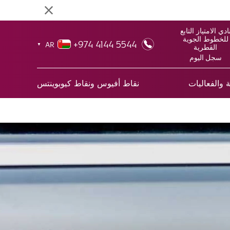
ادي الامتياز التابع
للخطوط الجوية
+974 4144 5544
AR
▼
القطرية
سجل اليوم
 والفعاليات
نقاط أفيوس ونقاط كيوبوينتس