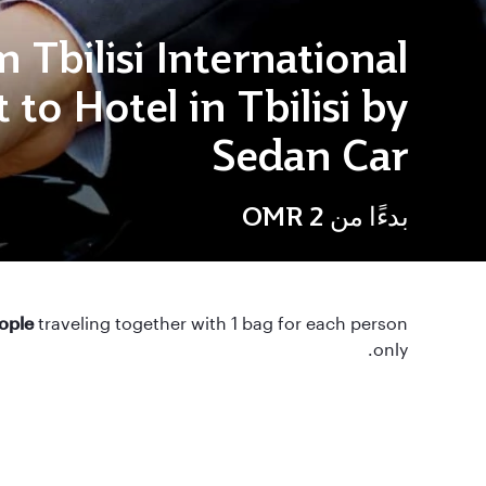
 Tbilisi International
 to Hotel in Tbilisi by
Sedan Car
بدءًا من
OMR 2
eople
traveling together with 1 bag for each person
only.