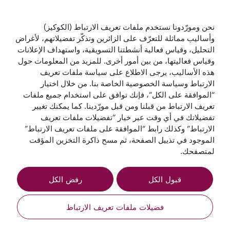
الخطوط الجوية القطرية
نحن ومورّدونا نستخدم ملفات تعريف الارتباط (الكوكيز)
وأساليب مماثلة للتعرّف على الزائرين وتذكّر تفضيلاتهم، لأغراض
لنبقَ على تواصل
التحليل، وقياس فعالية أنشطتنا التسويقية، واستهداف الإعلانات
وقياس فعاليتها، من بين أمور أخرى. للمزيد من المعلومات حول
هذه الأساليب، يرجى الاطلاع على سياسة ملفات تعريف
الارتباط وسياسة الخصوصية الخاصة بنا. من خلال اختيار
“الموافقة على الكل”، فإنك توافق على استخدام جميع ملفات
تعريف الارتباط من قبلنا ومن قبل مورّدينا. كما يمكنك تغيير
تفضيلاتك في أي وقت عبر خيار “تفضيلات ملفات تعريف
أفضل شركة طيران
أفضل درجة رجال
أفضل صالة لدرجة
أفضل شركة طيران
الارتباط” وكذلك رابط “الموافقة على ملفات تعريف الارتباط”
في العالم
أعمال في العالم
رجال الأعمال في
في الشرق الأوسط
الموجود في تذييل الصفحة، ثم مسح ذاكرة التخزين المؤقت
العالم
لمتصفحك.
قبول الكل
رفض الكل
الشروط
سياسة ملفات تعريف
إشعار
والأحكام
الارتباط
الخصوصية
فضيلات ملفات تعريف الارتباط
QRH (Arabic - OMR). جميع الحقوق محفوظة.