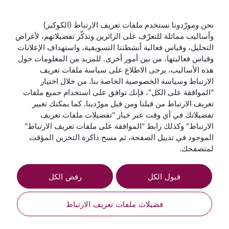
الخطوط الجوية القطرية
نحن ومورّدونا نستخدم ملفات تعريف الارتباط (الكوكيز)
وأساليب مماثلة للتعرّف على الزائرين وتذكّر تفضيلاتهم، لأغراض
لنبقَ على تواصل
التحليل، وقياس فعالية أنشطتنا التسويقية، واستهداف الإعلانات
وقياس فعاليتها، من بين أمور أخرى. للمزيد من المعلومات حول
هذه الأساليب، يرجى الاطلاع على سياسة ملفات تعريف
الارتباط وسياسة الخصوصية الخاصة بنا. من خلال اختيار
“الموافقة على الكل”، فإنك توافق على استخدام جميع ملفات
تعريف الارتباط من قبلنا ومن قبل مورّدينا. كما يمكنك تغيير
تفضيلاتك في أي وقت عبر خيار “تفضيلات ملفات تعريف
أفضل شركة طيران
أفضل درجة رجال
أفضل صالة لدرجة
أفضل شركة طيران
في العالم
أعمال في العالم
رجال الأعمال في
في الشرق الأوسط
الارتباط” وكذلك رابط “الموافقة على ملفات تعريف الارتباط”
العالم
الموجود في تذييل الصفحة، ثم مسح ذاكرة التخزين المؤقت
لمتصفحك.
قبول الكل
رفض الكل
الشروط
سياسة ملفات تعريف
إشعار
والأحكام
الارتباط
الخصوصية
فضيلات ملفات تعريف الارتباط
QRH (Arabic - OMR). جميع الحقوق محفوظة.
الحجز عبر الإنترنت